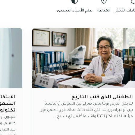
دات التخثر
المناعة
علم الأحياء التجددي
اﻟﻄﻔﻴﻠﻲ اﻟﺬي ﻛﺘﺐ اﻟﺘﺎرﻳﺦ
الابتك
السعودي
ﻟﻢ ﻳﻜﻦ اﻟﺘﺎرﻳﺦ ﻳﻮﻣًﺎ ﻣﺠﺮد ﺻﺮاع ﺑﻴﻦ اﻟﺠﻴﻮش أو ﺗﻨﺎﻓﺴﺎً
ﺑﻴﻦ اﻹﻣﺒﺮاﻃﻮرﻳﺎت، ﻓﻔﻲ ﻇﻠﻪ ﻛﺎﻧﺖ ﻫﻨﺎك ﻗﻮى أﺻﻐﺮ، ﻏﻴﺮ
تكنولوج
ﻣﺮﺋﻴﺔ، ﻟﻜﻨﻬﺎ أﻛﺜﺮ ﺗﺄﺛﻴﺮًا وأﺷﺪ ﻓﺘﻜًﺎ ﻣﻦ أي ﺳﻼح.…
قليلون أو
صميم رؤية
فيه الدول