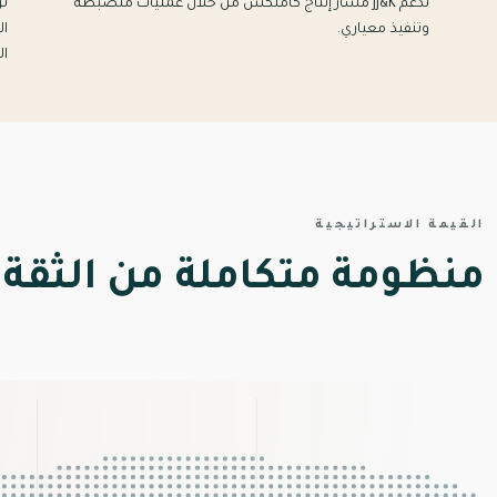
تدعم JJ&K مسار إنتاج كاملكس من خلال عمليات منضبطة
تر
وتنفيذ معياري.
ال
ال
القيمة الاستراتيجية
منظومة متكاملة من الثقة.