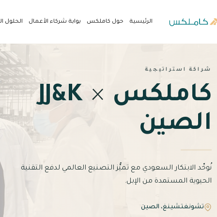
الرئيسية
حول كاملكس
بوابة شركاء الأعمال
الحلول ا
شراكة استراتيجية
كاملكس
×
JJ&K
الصين
نُوحِّد الابتكار السعودي مع تميُّز التصنيع العالمي لدفع التقنية
الحيوية المستمدة من الإبل.
تشونغتشينغ، الصين