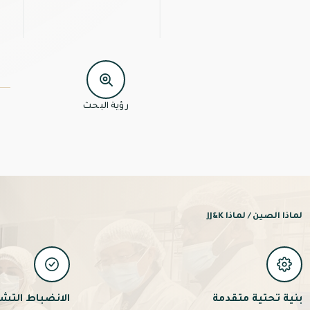
رؤية البحث
لماذا الصين / لماذا JJ&K
بنية تحتية متقدمة
الانضباط التش