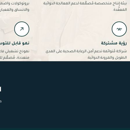
بيئة إنتاج متخصصة مُصمَّمة لدعم المعالجة الدوائية
بروتوكولات واضحة ت
المعقَّدة.
والاتساق والمعياري
رؤية مشتركة
نمو قابل للتو
شراكة مُتوائمة تدعم أمن الرعاية الصحية على المدى
نموذج تشغيلي فاع
الطويل والمرونة الدوائية.
متعددة، مُصمَّم ل
ا
ه