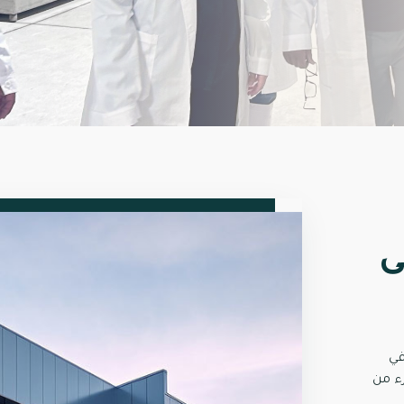
ى
في
شريكها الاستراتيجي JJ&K، كجزء من