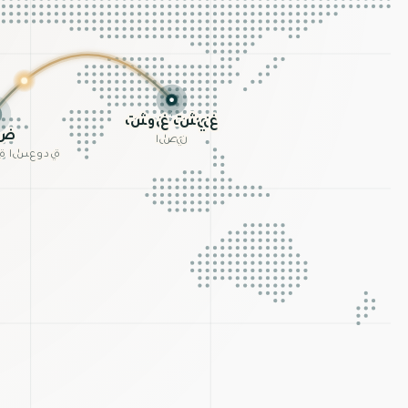
تشونغتشينغ
ال
الصين
المملكة الع