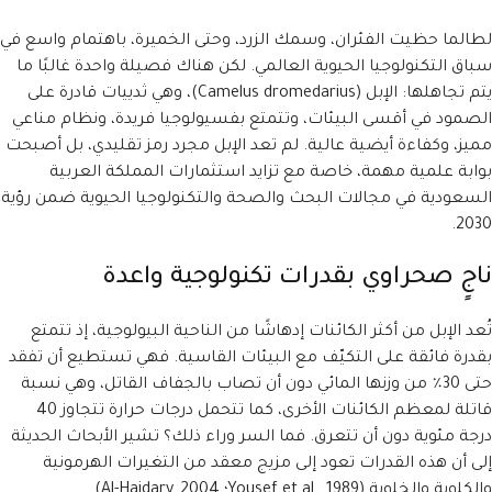
لطالما حظيت الفئران، وسمك الزرد، وحتى الخميرة، باهتمام واسع في
سباق التكنولوجيا الحيوية العالمي. لكن هناك فصيلة واحدة غالبًا ما
يتم تجاهلها: الإبل (Camelus dromedarius)، وهي ثدييات قادرة على
الصمود في أقسى البيئات، وتتمتع بفسيولوجيا فريدة، ونظام مناعي
مميز، وكفاءة أيضية عالية. لم تعد الإبل مجرد رمز تقليدي، بل أصبحت
بوابة علمية مهمة، خاصة مع تزايد استثمارات المملكة العربية
السعودية في مجالات البحث والصحة والتكنولوجيا الحيوية ضمن رؤية
2030.
ناجٍ صحراوي بقدرات تكنولوجية واعدة
تُعد الإبل من أكثر الكائنات إدهاشًا من الناحية البيولوجية، إذ تتمتع
بقدرة فائقة على التكيّف مع البيئات القاسية. فهي تستطيع أن تفقد
حتى 30٪ من وزنها المائي دون أن تصاب بالجفاف القاتل، وهي نسبة
قاتلة لمعظم الكائنات الأخرى، كما تتحمل درجات حرارة تتجاوز 40
درجة مئوية دون أن تتعرق. فما السر وراء ذلك؟ تشير الأبحاث الحديثة
إلى أن هذه القدرات تعود إلى مزيج معقد من التغيرات الهرمونية
والكلوية والخلوية (Yousef et al., 1989؛ Al-Haidary, 2004).