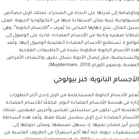
وبالإضافة إلى قدرتها على النجاة في الصحراء، تمتلك الإبل خصائص
فسيولوجية غنية يمكن الاستفادة منها في التكنولوجيا الحيوية. فعلى
سبيل المثال، ينتج جهازها المناعي ما يُعرف بـ”الأجسام النانوية”، وهي
شظايا صغيرة وثابتة من الأجسام المضادة، قادرة على الوصول إلى
مواقع لا تستطيع الأجسام المضادة التقليدية الوصول إليها. وتُعد
هذه الأجسام النانوية مطلوبة بشدة في التطبيقات العلاجية
والتشخيصية، مثل إيصال الأدوية بشكل دقيق، واكتشاف الأمراض
المعدية، وتصوير الأورام (Muyldermans, 2013).
الأجسام النانوية: كنز بيولوجي
تُعتبر الأجسام النانوية المستخلصة من الإبل إحدى أكثر التطورات
إثارة في هندسة الأجسام المضادة اليوم. فخلافًا للأجسام المضادة
التقليدية التي تتكون من سلسلتين ثقيلتين وأخريين خفيفتين، تمتلك
الأجسام المضادة لدى الإبل سلاسل ثقيلة فقط. وتُعد هذه البساطة
إحدى أبرز مصادر تميزها، إذ يسهل تصنيعها، ويمكن تحويلها إلى
مستشعرات حيوية، كما أنها أكثر استقرارًا في الظروف القاسية من