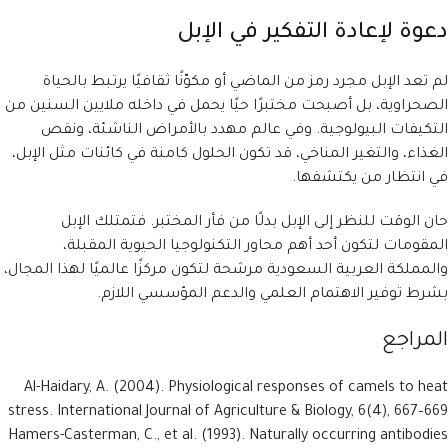
دعوة لإعادة التفكير في الإبل
لم تعد الإبل مجرد رمز من الماضي أو مكوّنًا ثقافيًا يرتبط بالحياة
الصحراوية، بل أصبحت مختبرًا حيًا يحمل في داخله ملايين السنين من
التكيفات البيولوجية. وفي عالم مهدد بالأمراض الناشئة، ونقص
الغذاء، والتغير المناخي، قد تكون الحلول كامنة في كائنات مثل الإبل،
في انتظار من يكتشفها.
حان الوقت للنظر إلى الإبل بدلًا من فأر المختبر. فتمتلك الإبل
المقومات لتكون أحد أهم محاور التكنولوجيا الحيوية المقبلة،
والمملكة العربية السعودية مرشحة لتكون مركزًا عالميًا لهذا المجال،
بشرط توفير الاهتمام العلمي والدعم المؤسسي اللازم.
المراجع
Al-Haidary, A. (2004). Physiological responses of camels to heat
stress. International Journal of Agriculture & Biology, 6(4), 667–669
Hamers-Casterman, C., et al. (1993). Naturally occurring antibodies