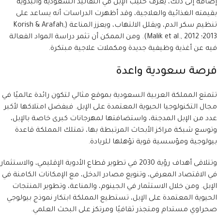
إضافةً إلى ذلك، يُعرف حليب الإبل في التقاليد السعودية والبدوية
بقيمته الغذائية والعلاجية، وقد أظهرت الدراسات أنه يساعد على
تنظيم سكر الدم، ويقلل الالتهاب، ويعزز المناعة (Korish & Arafah,
2013؛ Malik et al., 2012). ومن الممكن أن تثمر دراسة المواد الفعالة
فيه عن أغذية وظيفية جديدة ومكملات علاجية مبتكرة.
فرصة سعودية واعدة
تتمتع المملكة العربية السعودية بموقع مثالي لتكون رائدة عالميًا في
مجال التكنولوجيا الحيوية المعتمدة على الإبل. فبفضل امتلاكها لأكبر
عدد من الإبل المدجنة، واستضافتها لمهرجانات كبرى خاصة بالإبل،
وتوسع شبكة مراكز الأبحاث المرتبطة بها، تمتلك المملكة قاعدة
بيولوجية ومؤسسية قوية تؤهلها للريادة.
وتتلاقى أهداف رؤية 2030 في تطوير قطاع الأدوية الإقليمي، والاستثمار
في الاقتصاد المعرفي، وتنويع مصادر الدخل، مع الإمكانات الكامنة في
الإبل. ومن خلال الاستثمار في الجينوم، والمناعة، وتطوير المنتجات
الحيوية المعتمدة على الإبل، تستطيع المملكة ابتكار نموذج بيولوجي
صحراوي مستدام ومتجذر ثقافيًا ومرتكز على البحث العلمي.