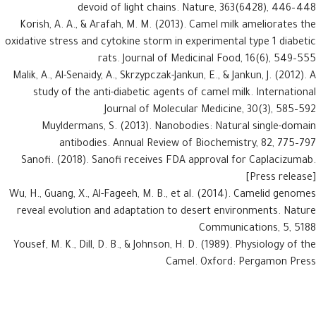
devoid of light chains. Nature, 363(6428), 446–448
Korish, A. A., & Arafah, M. M. (2013). Camel milk ameliorates the
oxidative stress and cytokine storm in experimental type 1 diabetic
rats. Journal of Medicinal Food, 16(6), 549–555
Malik, A., Al-Senaidy, A., Skrzypczak-Jankun, E., & Jankun, J. (2012). A
study of the anti-diabetic agents of camel milk. International
Journal of Molecular Medicine, 30(3), 585–592
Muyldermans, S. (2013). Nanobodies: Natural single-domain
antibodies. Annual Review of Biochemistry, 82, 775–797
Sanofi. (2018). Sanofi receives FDA approval for Caplacizumab.
[Press release]
Wu, H., Guang, X., Al-Fageeh, M. B., et al. (2014). Camelid genomes
reveal evolution and adaptation to desert environments. Nature
Communications, 5, 5188
Yousef, M. K., Dill, D. B., & Johnson, H. D. (1989). Physiology of the
Camel. Oxford: Pergamon Press