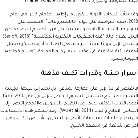
حيث الحموضة والحرارة (Hamers-Casterman et al., 1993).
وقد بدأت شركات الأدوية بالفعل في إظهار اهتمام كبير. ففي عام
2018، تمت الموافقة على دواء “كابلاسيزوماب”، المعتمد على
تكنولوجيا الأجسام النانوية والمستخلص من الأجسام المضادة لدى
الإبل، لعلاج حالة “قلة الصفيحات التخثرية المكتسبة” (Sanofi, 2018).
وتُشكل الإبل موردًا محليًا غير مستغل لصناعة أدوية مبتكرة تحمل
أهمية بيئية وثقافية، في وقت تسعى فيه المملكة لتوسيع قطاعها
البيوفارمسي.
أسرار جينية وقدرات تكيف مذهلة
لا تقتصر فرادة الإبل على جهازها المناعي، بل تمتد إلى بنيتها الجينية
المميزة. فقد أتاح تسلسل الجينوم الخاص بالإبل في عام 2010 فهمًا
أعمق لآليات التكيّف لديها، من تنظيم الأنسولين والتحكم الأيضي إلى
احتباس الأملاح والماء (Wu et al., 2014). وقد تُسهم هذه الاكتشافات
في تطوير علاجات لمتلازمات الأيض، والسكري، وأمراض الكلى، وهي
أمراض شائعة في منطقة الخليج.